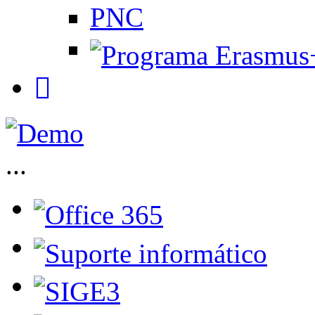
PNC
...