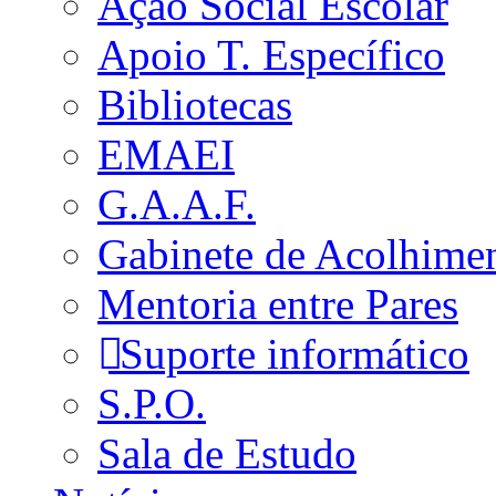
Ação Social Escolar
Apoio T. Específico
Bibliotecas
EMAEI
G.A.A.F.
Gabinete de Acolhime
Mentoria entre Pares
Suporte informático
S.P.O.
Sala de Estudo