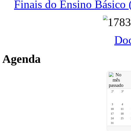
Finais do Ensino Básico 
Do
Agenda
2ª
3ª
3
4
10
11
17
18
24
25
31