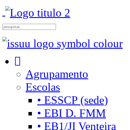
Agrupamento
Escolas
• ESSCP (sede)
• EBI D. FMM
• EB1/JI Venteira