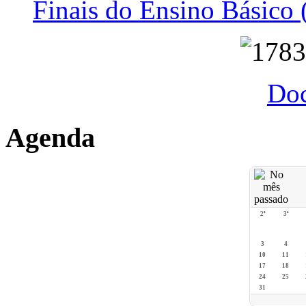
Finais do Ensino Básico 
Do
Agenda
2ª
3ª
3
4
10
11
17
18
24
25
31