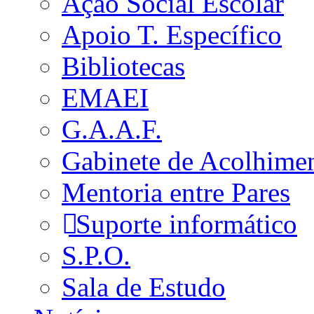
Ação Social Escolar
Apoio T. Específico
Bibliotecas
EMAEI
G.A.A.F.
Gabinete de Acolhime
Mentoria entre Pares
Suporte informático
S.P.O.
Sala de Estudo