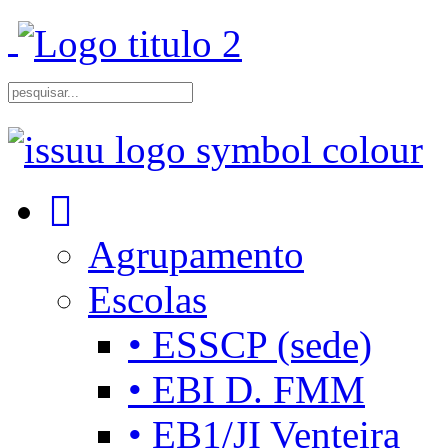
Agrupamento
Escolas
• ESSCP (sede)
• EBI D. FMM
• EB1/JI Venteira