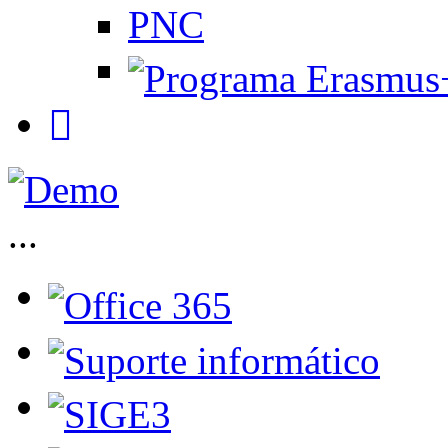
PNC
...