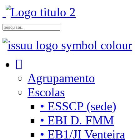
Agrupamento
Escolas
• ESSCP (sede)
• EBI D. FMM
• EB1/JI Venteira