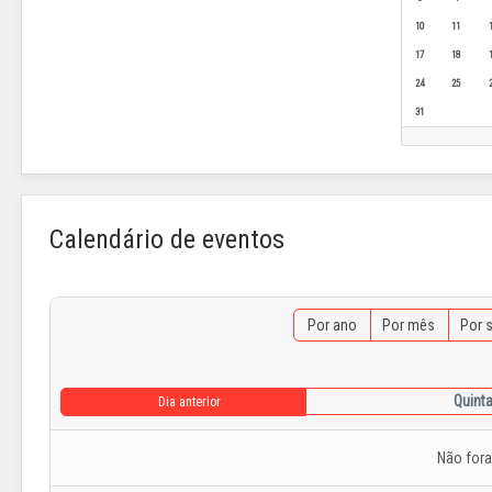
10
11
17
18
24
25
31
Calendário de eventos
Por ano
Por mês
Por 
Quinta
Dia anterior
Não for