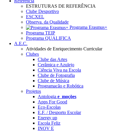
Referência
ESTRUTURAS DE REFERÊNCIA
Clube Desportivo
ESCXEL
Observa. da Qualidade
Programa Erasmus+
Programa TEIP
Programa QUALIFICA
A.E.C.
Atividades de Enriquecimento Curricular
Clubes
Clube das Artes
Cerâmica e Azulejo
Ciência Viva na Escola
Clube de Fotografia
Clube de Música
Programação e Robótica
Projetos
Antologia
e_moções
Apps For Good
Eco-Escolas
E.F. / Desporto Escolar
Energy up
Escola Feliz
INOV E