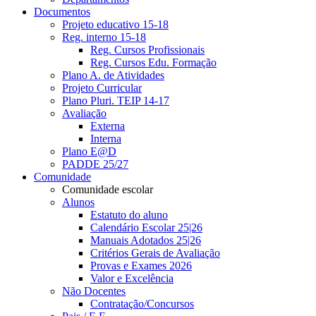
Documentos
Projeto educativo 15-18
Reg. interno 15-18
Reg. Cursos Profissionais
Reg. Cursos Edu. Formação
Plano A. de Atividades
Projeto Curricular
Plano Pluri. TEIP 14-17
Avaliação
Externa
Interna
Plano E@D
PADDE 25/27
Comunidade
Comunidade escolar
Alunos
Estatuto do aluno
Calendário Escolar 25|26
Manuais Adotados 25|26
Critérios Gerais de Avaliação
Provas e Exames 2026
Valor e Excelência
Não Docentes
Contratação/Concursos