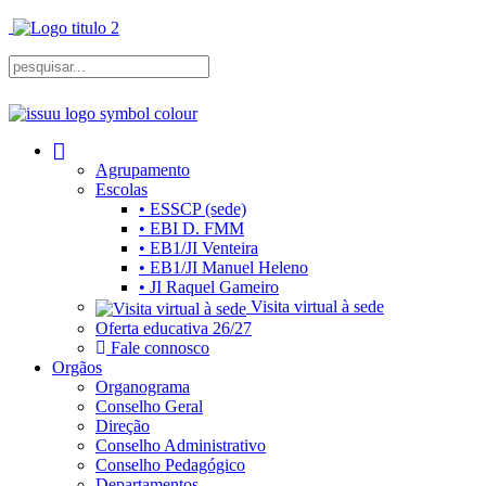
Agrupamento
Escolas
• ESSCP (sede)
• EBI D. FMM
• EB1/JI Venteira
• EB1/JI Manuel Heleno
• JI Raquel Gameiro
Visita virtual à sede
Oferta educativa 26/27
Fale connosco
Orgãos
Organograma
Conselho Geral
Direção
Conselho Administrativo
Conselho Pedagógico
Departamentos