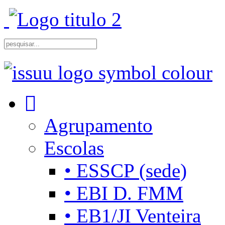
Agrupamento
Escolas
• ESSCP (sede)
• EBI D. FMM
• EB1/JI Venteira