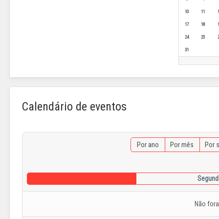
10
11
17
18
24
25
31
Calendário de eventos
Por ano
Por mês
Por 
Segunda
Não for