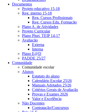
Documentos
Projeto educativo 15-18
Reg. interno 15-18
Reg. Cursos Profissionais
Reg. Cursos Edu. Formação
Plano A. de Atividades
Projeto Curricular
Plano Pluri. TEIP 14-17
Avaliação
Externa
Interna
Plano E@D
PADDE 25/27
Comunidade
Comunidade escolar
Alunos
Estatuto do aluno
Calendário Escolar 25|26
Manuais Adotados 25|26
Critérios Gerais de Avaliação
Provas e Exames 2026
Valor e Excelência
Não Docentes
Contratação/Concursos