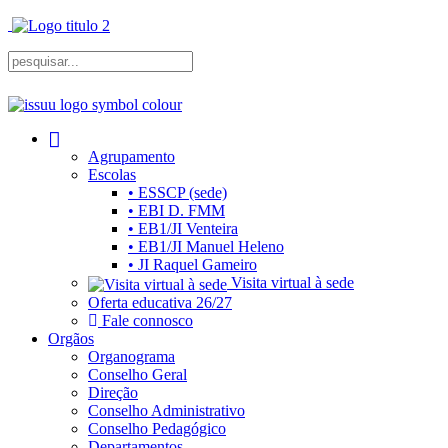
Agrupamento
Escolas
• ESSCP (sede)
• EBI D. FMM
• EB1/JI Venteira
• EB1/JI Manuel Heleno
• JI Raquel Gameiro
Visita virtual à sede
Oferta educativa 26/27
Fale connosco
Orgãos
Organograma
Conselho Geral
Direção
Conselho Administrativo
Conselho Pedagógico
Departamentos