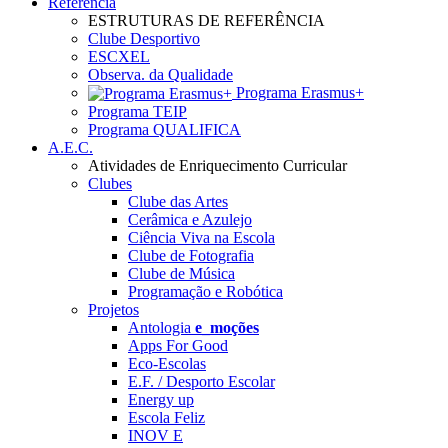
Referência
ESTRUTURAS DE REFERÊNCIA
Clube Desportivo
ESCXEL
Observa. da Qualidade
Programa Erasmus+
Programa TEIP
Programa QUALIFICA
A.E.C.
Atividades de Enriquecimento Curricular
Clubes
Clube das Artes
Cerâmica e Azulejo
Ciência Viva na Escola
Clube de Fotografia
Clube de Música
Programação e Robótica
Projetos
Antologia
e_moções
Apps For Good
Eco-Escolas
E.F. / Desporto Escolar
Energy up
Escola Feliz
INOV E