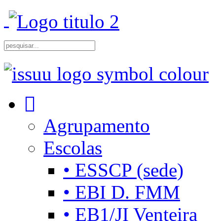
Agrupamento
Escolas
• ESSCP (sede)
• EBI D. FMM
• EB1/JI Venteira