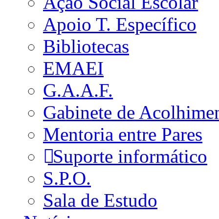
Ação Social Escolar
Apoio T. Específico
Bibliotecas
EMAEI
G.A.A.F.
Gabinete de Acolhime
Mentoria entre Pares
Suporte informático
S.P.O.
Sala de Estudo