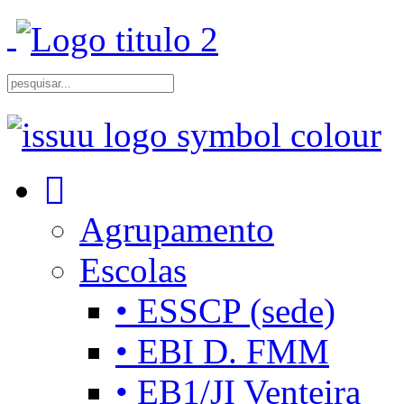
Agrupamento
Escolas
• ESSCP (sede)
• EBI D. FMM
• EB1/JI Venteira