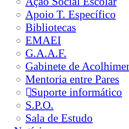
Ação Social Escolar
Apoio T. Específico
Bibliotecas
EMAEI
G.A.A.F.
Gabinete de Acolhime
Mentoria entre Pares
Suporte informático
S.P.O.
Sala de Estudo