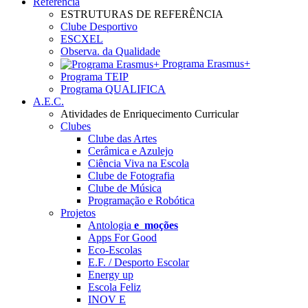
Referência
ESTRUTURAS DE REFERÊNCIA
Clube Desportivo
ESCXEL
Observa. da Qualidade
Programa Erasmus+
Programa TEIP
Programa QUALIFICA
A.E.C.
Atividades de Enriquecimento Curricular
Clubes
Clube das Artes
Cerâmica e Azulejo
Ciência Viva na Escola
Clube de Fotografia
Clube de Música
Programação e Robótica
Projetos
Antologia
e_moções
Apps For Good
Eco-Escolas
E.F. / Desporto Escolar
Energy up
Escola Feliz
INOV E