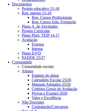
Documentos
Projeto educativo 15-18
Reg. interno 15-18
Reg. Cursos Profissionais
Reg. Cursos Edu. Formação
Plano A. de Atividades
Projeto Curricular
Plano Pluri. TEIP 14-17
Avaliação
Externa
Interna
Plano E@D
PADDE 25/27
Comunidade
Comunidade escolar
Alunos
Estatuto do aluno
Calendário Escolar 25|26
Manuais Adotados 25|26
Critérios Gerais de Avaliação
Provas e Exames 2026
Valor e Excelência
Não Docentes
Contratação/Concursos