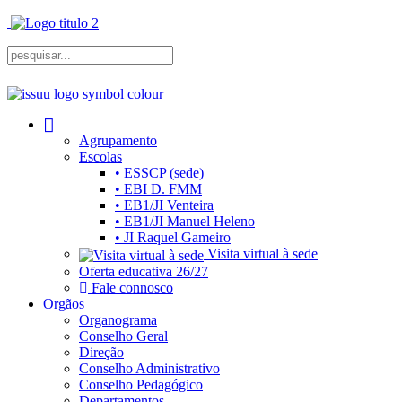
Agrupamento
Escolas
• ESSCP (sede)
• EBI D. FMM
• EB1/JI Venteira
• EB1/JI Manuel Heleno
• JI Raquel Gameiro
Visita virtual à sede
Oferta educativa 26/27
Fale connosco
Orgãos
Organograma
Conselho Geral
Direção
Conselho Administrativo
Conselho Pedagógico
Departamentos