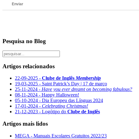
Enviar
Pesquisa no Blog
Artigos relacionados
22-09-2025 -
Clube de Inglês
Membership
19-03-2025 - Saint Patrick’s Day | 17 de março
25-11-2024 -
Have you ever dreamt on becoming fabulous?
08-11-2024 - Happy Halloween!
05-10-2024 - Dia Europeu das Línguas 2024
17-01-2024 -
Celebrating Christmas!
21-12-2023 - Logótipo do
Clube de Inglês
Artigos mais lidos
MEGA - Manuais Escolares Gratuitos 2022/23