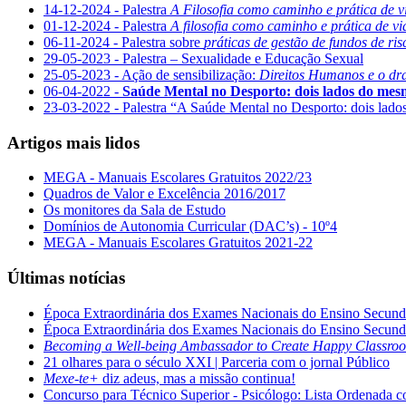
14-12-2024 - Palestra
A Filosofia como caminho e prática de v
01-12-2024 - Palestra
A filosofia como caminho e prática de vi
06-11-2024 - Palestra sobre
práticas de gestão de fundos de ris
29-05-2023 - Palestra – Sexualidade e Educação Sexual
25-05-2023 - Ação de sensibilização:
Direitos Humanos e o dr
06-04-2022 -
Saúde Mental no Desporto: dois lados do me
23-03-2022 - Palestra “A Saúde Mental no Desporto: dois lad
Artigos mais lidos
MEGA - Manuais Escolares Gratuitos 2022/23
Quadros de Valor e Excelência 2016/2017
Os monitores da Sala de Estudo
Domínios de Autonomia Curricular (DAC’s) - 10º4
MEGA - Manuais Escolares Gratuitos 2021-22
Últimas notícias
Época Extraordinária dos Exames Nacionais do Ensino Secund
Época Extraordinária dos Exames Nacionais do Ensino Secund
Becoming a Well-being Ambassador to Create Happy Classro
21 olhares para o século XXI | Parceria com o jornal Público
Mexe-te+
diz adeus, mas a missão continua!
Concurso para Técnico Superior - Psicólogo: Lista Ordenada 