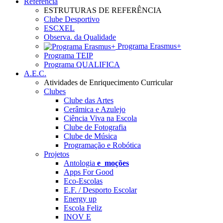
Referência
ESTRUTURAS DE REFERÊNCIA
Clube Desportivo
ESCXEL
Observa. da Qualidade
Programa Erasmus+
Programa TEIP
Programa QUALIFICA
A.E.C.
Atividades de Enriquecimento Curricular
Clubes
Clube das Artes
Cerâmica e Azulejo
Ciência Viva na Escola
Clube de Fotografia
Clube de Música
Programação e Robótica
Projetos
Antologia
e_moções
Apps For Good
Eco-Escolas
E.F. / Desporto Escolar
Energy up
Escola Feliz
INOV E