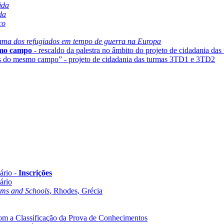
ida
da
co
ama dos refugiados em tempo de guerra na Europa
smo campo
- rescaldo da palestra no âmbito do projeto de cidadania d
os do mesmo campo” - projeto de cidadania das turmas 3TD1 e 3TD2
ário -
Inscrições
ário
oms and Schools
, Rhodes, Grécia
com a Classificação da Prova de Conhecimentos