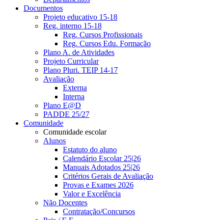
Documentos
Projeto educativo 15-18
Reg. interno 15-18
Reg. Cursos Profissionais
Reg. Cursos Edu. Formação
Plano A. de Atividades
Projeto Curricular
Plano Pluri. TEIP 14-17
Avaliação
Externa
Interna
Plano E@D
PADDE 25/27
Comunidade
Comunidade escolar
Alunos
Estatuto do aluno
Calendário Escolar 25|26
Manuais Adotados 25|26
Critérios Gerais de Avaliação
Provas e Exames 2026
Valor e Excelência
Não Docentes
Contratação/Concursos