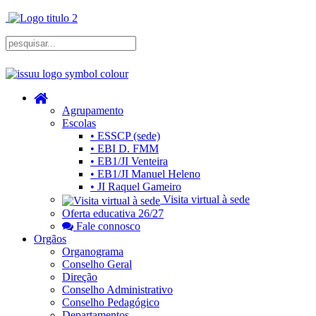
Agrupamento
Escolas
• ESSCP (sede)
• EBI D. FMM
• EB1/JI Venteira
• EB1/JI Manuel Heleno
• JI Raquel Gameiro
Visita virtual à sede
Oferta educativa 26/27
Fale connosco
Orgãos
Organograma
Conselho Geral
Direção
Conselho Administrativo
Conselho Pedagógico
Departamentos