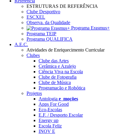
Referência
ESTRUTURAS DE REFERÊNCIA
Clube Desportivo
ESCXEL
Observa. da Qualidade
Programa Erasmus+
Programa TEIP
Programa QUALIFICA
A.E.C.
Atividades de Enriquecimento Curricular
Clubes
Clube das Artes
Cerâmica e Azulejo
Ciência Viva na Escola
Clube de Fotografia
Clube de Música
Programação e Robótica
Projetos
Antologia
e_moções
Apps For Good
Eco-Escolas
E.F. / Desporto Escolar
Energy up
Escola Feliz
INOV E