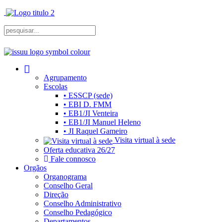
Agrupamento
Escolas
• ESSCP (sede)
• EBI D. FMM
• EB1/JI Venteira
• EB1/JI Manuel Heleno
• JI Raquel Gameiro
Visita virtual à sede
Oferta educativa 26/27
Fale connosco
Orgãos
Organograma
Conselho Geral
Direção
Conselho Administrativo
Conselho Pedagógico
Departamentos