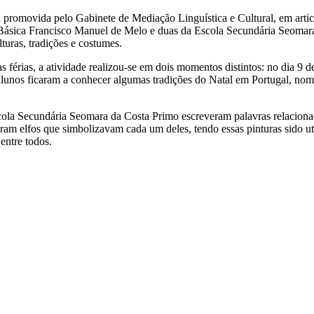
oi promovida pelo Gabinete de Mediação Linguística e Cultural, em a
ásica Francisco Manuel de Melo e duas da Escola Secundária Seomara da
lturas, tradições e costumes.
as férias, a atividade realizou-se em dois momentos distintos: no dia 9
 alunos ficaram a conhecer algumas tradições do Natal em Portugal, nome
ola Secundária Seomara da Costa Primo escreveram palavras relacionad
m elfos que simbolizavam cada um deles, tendo essas pinturas sido uti
entre todos.