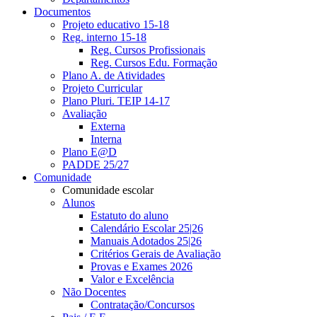
Documentos
Projeto educativo 15-18
Reg. interno 15-18
Reg. Cursos Profissionais
Reg. Cursos Edu. Formação
Plano A. de Atividades
Projeto Curricular
Plano Pluri. TEIP 14-17
Avaliação
Externa
Interna
Plano E@D
PADDE 25/27
Comunidade
Comunidade escolar
Alunos
Estatuto do aluno
Calendário Escolar 25|26
Manuais Adotados 25|26
Critérios Gerais de Avaliação
Provas e Exames 2026
Valor e Excelência
Não Docentes
Contratação/Concursos