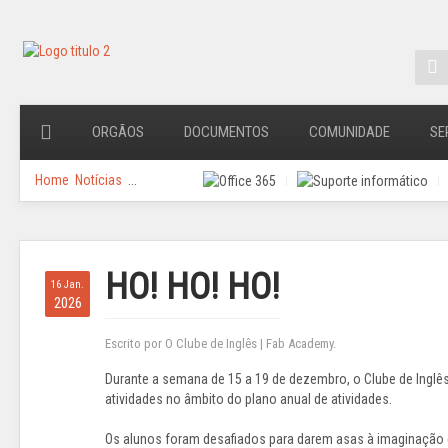
ORGÃOS
DOCUMENTOS
COMUNIDADE
SE
Home
Notícias
...
HO! HO! HO!
16 Jan.
2026
Escrito por O Clube de Inglês | Fab Academy.
Durante a semana de 15 a 19 de dezembro, o Clube de Inglê
atividades no âmbito do plano anual de atividades.
Os alunos foram desafiados para darem asas à imaginação e 