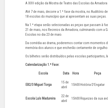
A XXV edição da Mostra de Teatro das Escolas da Amadora
Até 7 de maio, decorre a 1.ª fase da mostra, no Auditório d
18 escolas do município que aí apresentam as suas peças.
Na 1.ª etapa serão selecionadas as peças que passam à fase
21 de maio, nos Recreios da Amadora, culminando com a Ga
Escolas no dia 23 de maio.
Da comédia ao drama, poderemos contar com momentos de
memória dos alunos e que encherão certamente de orgulho 
Os bilhetes serão distribuídos pelas escolas participantes, l
Calendarização 1.ª Fase:
Escola
Data
Hora
Peça
15 de
EB2/3 Miguel Torga
15h00
História D’Engatar
abril
22 de
Escola Luís Madureira
15h00
Riquezas da sua av
abril