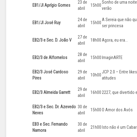
23 de
Sonho de uma noite
EB1/JI Aprígio Gomes
15h00
abril
verão
24 de
A Sereia que não qu
EB1/JI José Ruy
15h00
abril
ser princesa
27 de
EB2/3 e Sec. D. João V
18h00
Agora, eu era...
abril
28 de
EB2/3 de Alfornelos
15h00
ImaginARTE
abril
EB2/3 José Cardoso
29 de
JCP 2.0 – Entre likes
10h00
Pires
abril
atitudes
29 de
EB2/3 Almeida Garrett
16h00
2227, que divertido e
abril
EB2/3 e Sec. Dr. Azevedo
30 de
15h00
O Amor dos Avós
Neves
abril
EB3 e Sec. Fernando
30 de
21h00
Isto não é um Cabar
Namora
abril