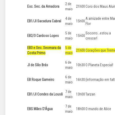
2 de
Esc. Sec. da Amadora
21h00
Coro dos Maus Alu
maio
4 de
A amizade entre Mar
EB1/JI Sacadura Cabral
15h00
maio
Flor
5 de
Socorro...estou a
EB2/3 Cardoso Lopes
15h00
maio
crescer!
EB3 e Sec. Seomara da
5 de
21h00
Corações que Tre
Costa Primo
maio
6 de
JI de São Brás
10h30
O Planeta Especial!
maio
6 de
EB Roque Gameiro
16h30
(informação em falt
maio
7 de
EB1/JI Condes da Lousã
13h00
Tarzan
maio
7 de
EBS Mães D’Água
18h00
O mundo de Alice
maio