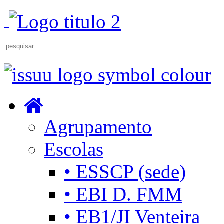
Agrupamento
Escolas
• ESSCP (sede)
• EBI D. FMM
• EB1/JI Venteira