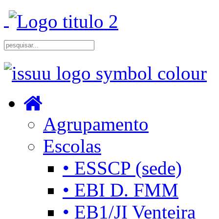
Agrupamento
Escolas
• ESSCP (sede)
• EBI D. FMM
• EB1/JI Venteira