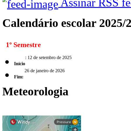
Assinar RSS f
Calendário escolar 2025/
1º Semestre
: 12 de setembro de 2025
Início
26 de janeiro de 2026
Fim:
Meteorologia
2º Semestre
: 2 de fevereiro de 2026
Início
Fim: