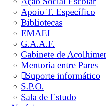
Ação Social Escolar
Apoio T. Específico
Bibliotecas
EMAEI
G.A.A.F.
Gabinete de Acolhime
Mentoria entre Pares
Suporte informático
S.P.O.
Sala de Estudo