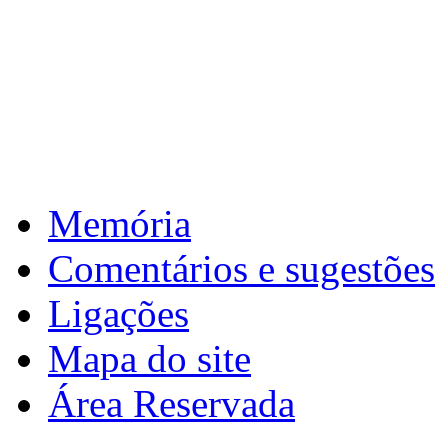
: de 31 de março a 1 de abril de 2026 >
5ª
Reuniões intercalar
: de 2 a 10 de abril de 2026 >
6ª
Páscoa
Download calendário
Memória
Comentários e sugestões
Ligações
Mapa do site
Área Reservada