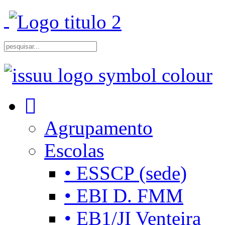
Agrupamento
Escolas
• ESSCP (sede)
• EBI D. FMM
• EB1/JI Venteira