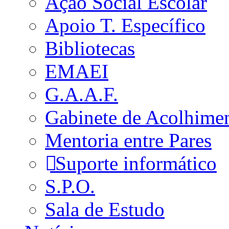
Ação Social Escolar
Apoio T. Específico
Bibliotecas
EMAEI
G.A.A.F.
Gabinete de Acolhime
Mentoria entre Pares
Suporte informático
S.P.O.
Sala de Estudo