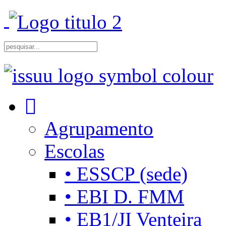
Agrupamento
Escolas
• ESSCP (sede)
• EBI D. FMM
• EB1/JI Venteira