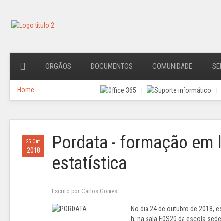
ORGÃOS
DOCUMENTOS
COMUNIDADE
SE
Home
...
Pordata - formação em l
25 Out.
2018
estatística
Escrito por Carlos Gomes.
No dia 24 de outubro de 2018, e
h, na sala E0S20 da escola se