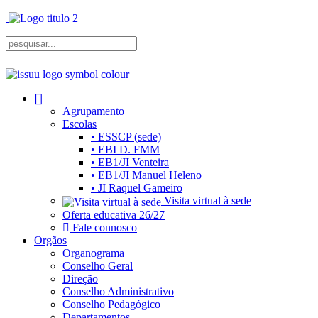
Agrupamento
Escolas
• ESSCP (sede)
• EBI D. FMM
• EB1/JI Venteira
• EB1/JI Manuel Heleno
• JI Raquel Gameiro
Visita virtual à sede
Oferta educativa 26/27
Fale connosco
Orgãos
Organograma
Conselho Geral
Direção
Conselho Administrativo
Conselho Pedagógico
Departamentos