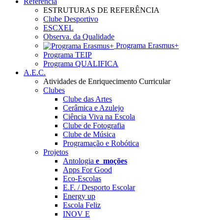
Referência
ESTRUTURAS DE REFERÊNCIA
Clube Desportivo
ESCXEL
Observa. da Qualidade
Programa Erasmus+
Programa TEIP
Programa QUALIFICA
A.E.C.
Atividades de Enriquecimento Curricular
Clubes
Clube das Artes
Cerâmica e Azulejo
Ciência Viva na Escola
Clube de Fotografia
Clube de Música
Programação e Robótica
Projetos
Antologia
e_moções
Apps For Good
Eco-Escolas
E.F. / Desporto Escolar
Energy up
Escola Feliz
INOV E