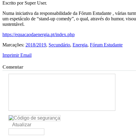
Escrito por Super User.
Numa iniciativa da responsabilidade da Fórum Estudante , várias turm
um espetáculo de “stand-up comedy”, o qual, através do humor, visou 
sustentável.
https://equacaodaenergia.pt/index.php
Marcações:
2018/2019
,
Secundário
,
Energia
,
Fórum Estudante
Imprimir
Email
Comentar
Atualizar