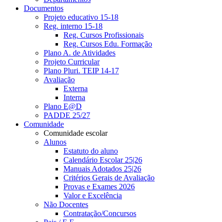
Documentos
Projeto educativo 15-18
Reg. interno 15-18
Reg. Cursos Profissionais
Reg. Cursos Edu. Formação
Plano A. de Atividades
Projeto Curricular
Plano Pluri. TEIP 14-17
Avaliação
Externa
Interna
Plano E@D
PADDE 25/27
Comunidade
Comunidade escolar
Alunos
Estatuto do aluno
Calendário Escolar 25|26
Manuais Adotados 25|26
Critérios Gerais de Avaliação
Provas e Exames 2026
Valor e Excelência
Não Docentes
Contratação/Concursos