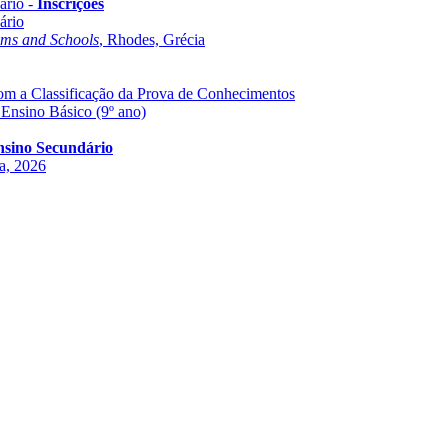
ário -
Inscrições
ário
oms and Schools
, Rhodes, Grécia
com a Classificação da Prova de Conhecimentos
 Ensino Básico (9º ano)
Ensino Secundário
ha, 2026