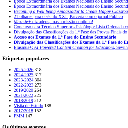
Época Extraordinária dos Exames Nacionais do Ensino Secund
Época Extraordinária dos Exames Nacionais do Ensino Secund
Becoming a Well-being Ambassador to Create Happy Classro
21 olhares para o século XXI | Parceria com o jornal Público
Mexe-te+
diz adeus, mas a missão continua!
Concurso para Técnico Superior - Psicólogo: Lista Ordenada 
Divulgação das Classificações da 1.ª Fase das Provas Finais do
Acesso aos Exames da 1.ª Fase do Ensino Secundário
Divulgação das Classificações dos Exames da 1.ª Fase do 
Erasmus+:
AI-Powered Content Creation for Educators
, Sevil
Etiquetas populares
2025-2026
318
2024-2025
317
2023-2024
304
2022-2023
273
2019/2020
264
2021/2022
225
2018/2019
212
Visita de Estudo
188
2017/2018
152
FMM
147
Os últimos eventos