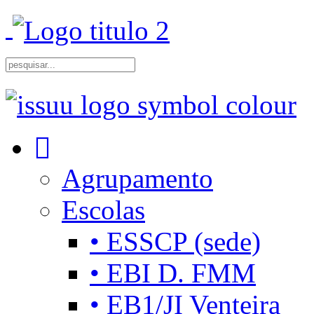
Agrupamento
Escolas
• ESSCP (sede)
• EBI D. FMM
• EB1/JI Venteira