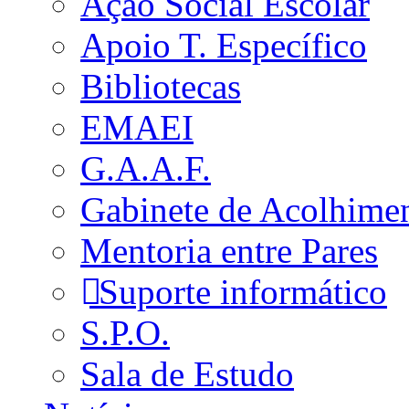
Ação Social Escolar
Apoio T. Específico
Bibliotecas
EMAEI
G.A.A.F.
Gabinete de Acolhime
Mentoria entre Pares
Suporte informático
S.P.O.
Sala de Estudo