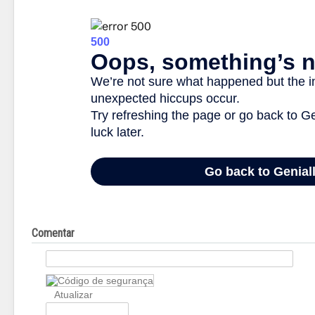
Marcações:
FMM
,
Teatro
,
Feira do livro
,
2023-2024
,
Inglês
Imprimir
Email
Comentar
Atualizar