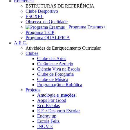
Referência
ESTRUTURAS DE REFERÊNCIA
Clube Desportivo
ESCXEL
Observa. da Qualidade
Programa Erasmus+
Programa TEIP
Programa QUALIFICA
A.E.C.
Atividades de Enriquecimento Curricular
Clubes
Clube das Artes
Cerâmica e Azulejo
Ciência Viva na Escola
Clube de Fotografia
Clube de Música
Programação e Robótica
Projetos
Antologia
e_moções
Apps For Good
Eco-Escolas
E.F. / Desporto Escolar
Energy up
Escola Feliz
INOV E