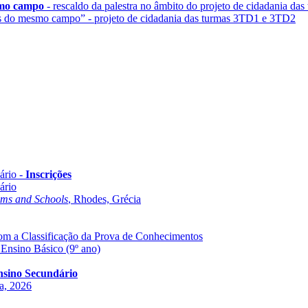
smo campo
- rescaldo da palestra no âmbito do projeto de cidadania d
os do mesmo campo” - projeto de cidadania das turmas 3TD1 e 3TD2
ário -
Inscrições
ário
oms and Schools
, Rhodes, Grécia
com a Classificação da Prova de Conhecimentos
 Ensino Básico (9º ano)
Ensino Secundário
ha, 2026