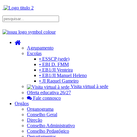
Agrupamento
Escolas
• ESSCP (sede)
• EBI D. FMM
• EB1/JI Venteira
• EB1/JI Manuel Heleno
• JI Raquel Gameiro
Visita virtual à sede
Oferta educativa 26/27
Fale connosco
Orgãos
Organograma
Conselho Geral
Direção
Conselho Administrativo
Conselho Pedagógico
Departamentos