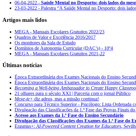
06-04-2022 -
Saúde Mental no Desporto: dois lados do me
23-03-2022 - Palestra “A Saúde Mental no Desporto: dois lad
Artigos mais lidos
MEGA - Manuais Escolares Gratuitos 2022/23
Quadros de Valor e Excelência 2016/2017
Os monitores da Sala de Estudo
Domínios de Autonomia Curricular (DAC’s) - 10º4
MEGA - Manuais Escolares Gratuitos 2021-22
Últimas notícias
Época Extraordinária dos Exames Nacionais do Ensino Secund
Época Extraordinária dos Exames Nacionais do Ensino Secund
Becoming a Well-being Ambassador to Create Happy Classro
21 olhares para o século XXI | Parceria com o jornal Público
Mexe-te+
diz adeus, mas a missão continua!
Concurso para Técnico Superior - Psicólogo: Lista Ordenada 
Divulgação das Classificações da 1.ª Fase das Provas Finais do
Acesso aos Exames da 1.ª Fase do Ensino Secundário
Divulgação das Classificações dos Exames da 1.ª Fase do 
Erasmus+:
AI-Powered Content Creation for Educators
, Sevil