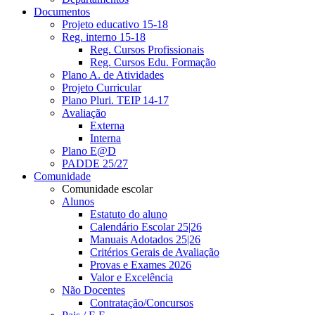
Documentos
Projeto educativo 15-18
Reg. interno 15-18
Reg. Cursos Profissionais
Reg. Cursos Edu. Formação
Plano A. de Atividades
Projeto Curricular
Plano Pluri. TEIP 14-17
Avaliação
Externa
Interna
Plano E@D
PADDE 25/27
Comunidade
Comunidade escolar
Alunos
Estatuto do aluno
Calendário Escolar 25|26
Manuais Adotados 25|26
Critérios Gerais de Avaliação
Provas e Exames 2026
Valor e Excelência
Não Docentes
Contratação/Concursos