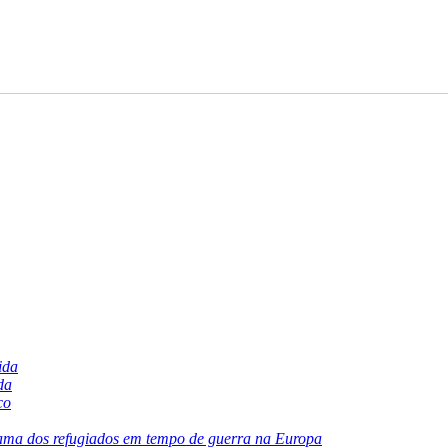
ida
da
co
ama dos refugiados em tempo de guerra na Europa