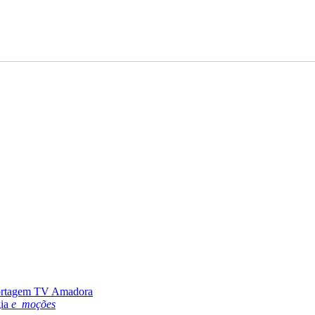
portagem TV Amadora
gia
e_moções