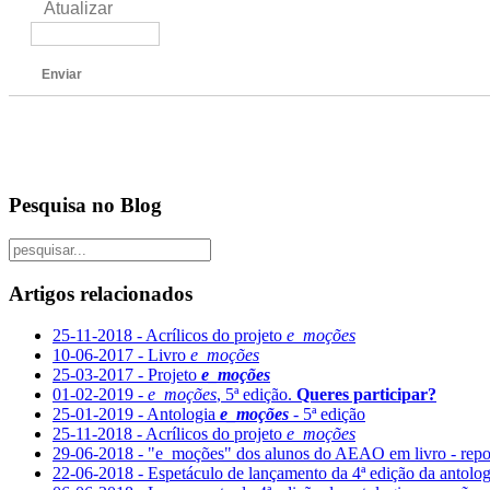
Atualizar
Enviar
Pesquisa no Blog
Artigos relacionados
25-11-2018 - Acrílicos do projeto
e_moções
10-06-2017 - Livro
e_moções
25-03-2017 - Projeto
e_moções
01-02-2019 -
e_moções
, 5ª edição.
Queres participar?
25-01-2019 - Antologia
e_moções
- 5ª edição
25-11-2018 - Acrílicos do projeto
e_moções
29-06-2018 - "e_moções" dos alunos do AEAO em livro - re
22-06-2018 - Espetáculo de lançamento da 4ª edição da antolo