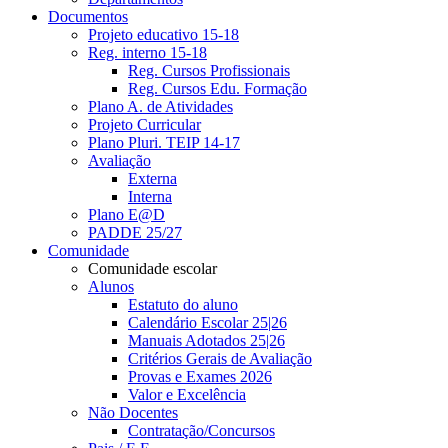
Documentos
Projeto educativo 15-18
Reg. interno 15-18
Reg. Cursos Profissionais
Reg. Cursos Edu. Formação
Plano A. de Atividades
Projeto Curricular
Plano Pluri. TEIP 14-17
Avaliação
Externa
Interna
Plano E@D
PADDE 25/27
Comunidade
Comunidade escolar
Alunos
Estatuto do aluno
Calendário Escolar 25|26
Manuais Adotados 25|26
Critérios Gerais de Avaliação
Provas e Exames 2026
Valor e Excelência
Não Docentes
Contratação/Concursos