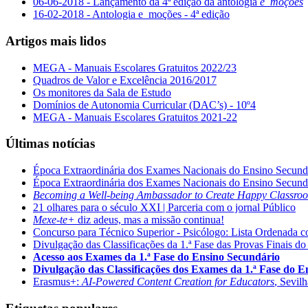
06-06-2018 - Lançamento da 4ª edição da antologia
e_moções
16-02-2018 - Antologia e_moções - 4ª edição
Artigos mais lidos
MEGA - Manuais Escolares Gratuitos 2022/23
Quadros de Valor e Excelência 2016/2017
Os monitores da Sala de Estudo
Domínios de Autonomia Curricular (DAC’s) - 10º4
MEGA - Manuais Escolares Gratuitos 2021-22
Últimas notícias
Época Extraordinária dos Exames Nacionais do Ensino Secund
Época Extraordinária dos Exames Nacionais do Ensino Secund
Becoming a Well-being Ambassador to Create Happy Classro
21 olhares para o século XXI | Parceria com o jornal Público
Mexe-te+
diz adeus, mas a missão continua!
Concurso para Técnico Superior - Psicólogo: Lista Ordenada 
Divulgação das Classificações da 1.ª Fase das Provas Finais do
Acesso aos Exames da 1.ª Fase do Ensino Secundário
Divulgação das Classificações dos Exames da 1.ª Fase do 
Erasmus+:
AI-Powered Content Creation for Educators
, Sevil