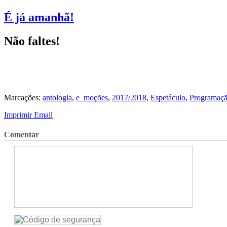
É já amanhã!
Não faltes!
Marcações:
antologia
,
e_moções
,
2017/2018
,
Espetáculo
,
Programaç
Imprimir
Email
Comentar