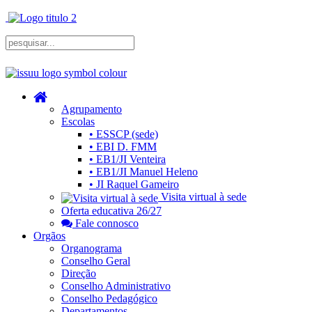
Agrupamento
Escolas
• ESSCP (sede)
• EBI D. FMM
• EB1/JI Venteira
• EB1/JI Manuel Heleno
• JI Raquel Gameiro
Visita virtual à sede
Oferta educativa 26/27
Fale connosco
Orgãos
Organograma
Conselho Geral
Direção
Conselho Administrativo
Conselho Pedagógico
Departamentos