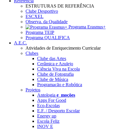
Referência
ESTRUTURAS DE REFERÊNCIA
Clube Desportivo
ESCXEL
Observa. da Qualidade
Programa Erasmus+
Programa TEIP
Programa QUALIFICA
A.E.C.
Atividades de Enriquecimento Curricular
Clubes
Clube das Artes
Cerâmica e Azulejo
Ciência Viva na Escola
Clube de Fotografia
Clube de Música
Programação e Robótica
Projetos
Antologia
e_moções
Apps For Good
Eco-Escolas
E.F. / Desporto Escolar
Energy up
Escola Feliz
INOV E