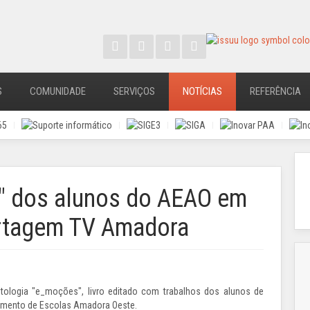
S
COMUNIDADE
SERVIÇOS
NOTÍCIAS
REFERÊNCIA
" dos alunos do AEAO em
portagem TV Amadora
ntologia "e_moções", livro editado com trabalhos dos alunos de
amento de Escolas Amadora Oeste.