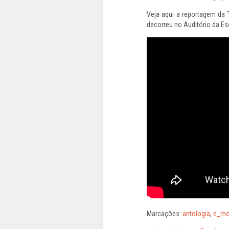
Veja aqui a reportagem da
decorreu no Auditório da Es
Marcações:
antologia
,
e_mo