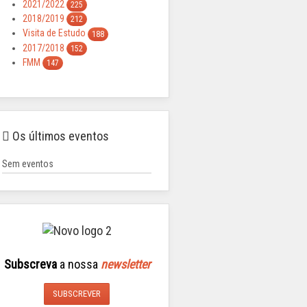
2021/2022
225
2018/2019
212
Visita de Estudo
188
2017/2018
152
FMM
147
Os últimos eventos
Sem eventos
Subscreva
a nossa
newsletter
SUBSCREVER