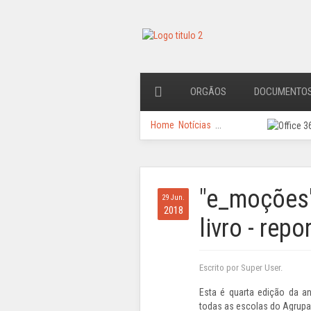
ORGÃOS
DOCUMENTO
Home
Notícias
...
"e_moções
29 Jun.
2018
livro - re
Escrito por Super User.
Esta é quarta edição da a
todas as escolas do Agrup