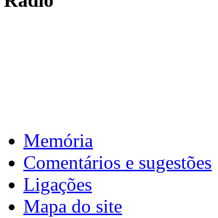
Rádio
: de 16 a 17 de fevereiro de 2026 >
4ª
Carnaval
: de 31 de março a 1 de abril de 2026 >
5ª
Reuniões intercalar
: de 2 a 10 de abril de 2026 >
6ª
Páscoa
Download calendário
Memória
Comentários e sugestões
Ligações
Mapa do site