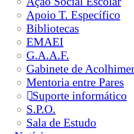
Ação Social Escolar
Apoio T. Específico
Bibliotecas
EMAEI
G.A.A.F.
Gabinete de Acolhime
Mentoria entre Pares
Suporte informático
S.P.O.
Sala de Estudo