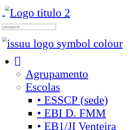
Agrupamento
Escolas
• ESSCP (sede)
• EBI D. FMM
• EB1/JI Venteira