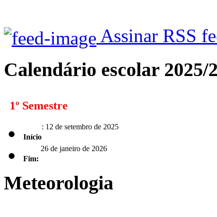
Assinar RSS f
Calendário escolar 2025/
1º Semestre
: 12 de setembro de 2025
Início
26 de janeiro de 2026
Fim:
Meteorologia
2º Semestre
: 2 de fevereiro de 2026
Início