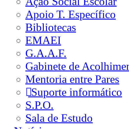
Ação Social Escolar
Apoio T. Específico
Bibliotecas
EMAEI
G.A.A.F.
Gabinete de Acolhime
Mentoria entre Pares
Suporte informático
S.P.O.
Sala de Estudo