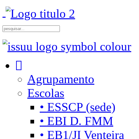
Agrupamento
Escolas
• ESSCP (sede)
• EBI D. FMM
• EB1/JI Venteira