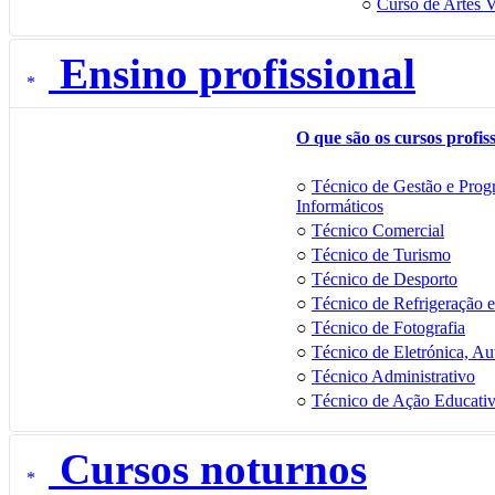
○
Curso de Artes V
Ensino profissional
O que são os cursos profis
○
Técnico de Gestão e Prog
Informáticos
○
Técnico Comercial
○
Técnico de Turismo
○
Técnico de Desporto
○
Técnico de Refrigeração e
○
Técnico de Fotografia
○
Técnico de Eletrónica, A
○
Técnico Administrativo
○
Técnico de Ação Educati
Cursos noturnos