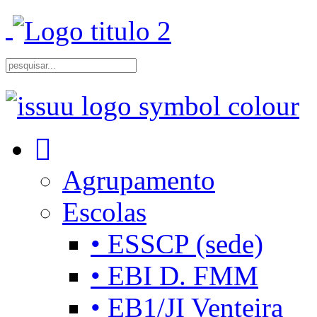
Agrupamento
Escolas
• ESSCP (sede)
• EBI D. FMM
• EB1/JI Venteira