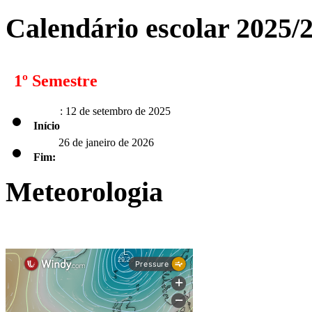
Calendário escolar 2025/
1º Semestre
: 12 de setembro de 2025
Início
26 de janeiro de 2026
Fim:
Meteorologia
2º Semestre
: 2 de fevereiro de 2026
Início
Fim:
de 2026 para os alunos dos 9.º, 11.º e 12.º anos;
5 de junho