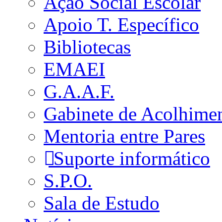
Ação Social Escolar
Apoio T. Específico
Bibliotecas
EMAEI
G.A.A.F.
Gabinete de Acolhime
Mentoria entre Pares
Suporte informático
S.P.O.
Sala de Estudo