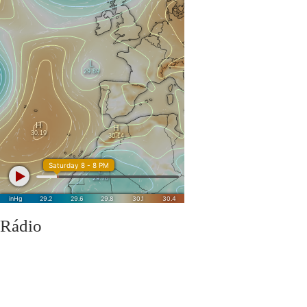
1ª
: de 20 a 21 de novembro de 2025 >
Reuniões intercalares do 1
2ª
: de 22 de dezembro de 2025 a 2 de janeiro de 2026 >
Natal
3ª
: de 27 a 30 de janeiro de 2026 >
Avaliação do 1º semestre
4ª
: de 16 a 17 de fevereiro de 2026 >
Carnaval
5ª
: de 31 de março a 1 de abril de 2026 >
Reuniões intercalares d
6ª
: de 2 a 10 de abril de 2026 >
Páscoa
Download calendário
Encarregad
Rádio