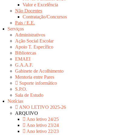
Valor e Excelência
Não Docentes
Contratação/Concursos
Pais / E.E.
Serviços
Administrativos
Ação Social Escolar
Apoio T. Específico
Bibliotecas
EMAEI
G.A.A.F.
Gabinete de Acolhimento
Mentoria entre Pares
Suporte informático
S.P.O.
Sala de Estudo
Notícias
ANO LETIVO 2025-26
ARQUIVO
Ano letivo 24/25
Ano letivo 23/24
Ano letivo 22/23