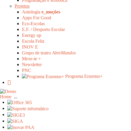
Programação e Robótica
Projetos
Antologia
e_moções
Apps For Good
Eco-Escolas
E.F. / Desporto Escolar
Energy up
Escola Feliz
INOV E
Grupo de teatro
AbreMundos
Mexe-te +
Newsletter
PNC
Programa Erasmus+
Home
...