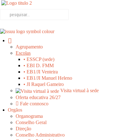
Agrupamento
Escolas
• ESSCP (sede)
• EBI D. FMM
• EB1/JI Venteira
• EB1/JI Manuel Heleno
• JI Raquel Gameiro
Visita virtual à sede
Oferta educativa 26/27
Fale connosco
Orgãos
Organograma
Conselho Geral
Direção
Conselho Administrativo